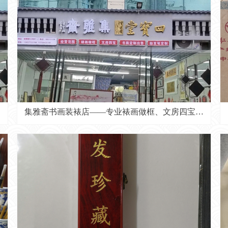
集雅斋书画装裱店——专业裱画做框、文房四宝、
书画定制出售、胎发（毛）笔定制