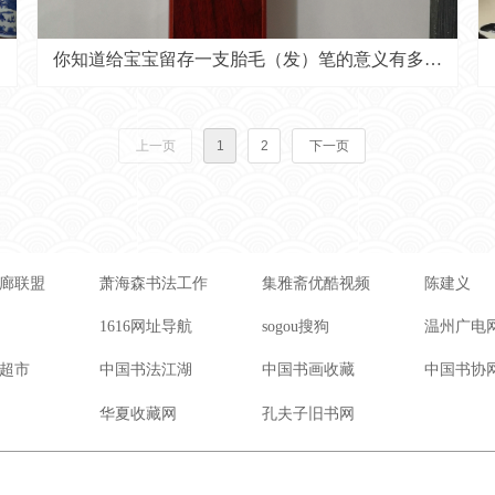
你知道给宝宝留存一支胎毛（发）笔的意义有多大
吗？
上一页
1
2
下一页
廊联盟
萧海森书法工作
集雅斋优酷视频
陈建义
1616网址导航
sogou搜狗
温州广电
超市
中国书法江湖
中国书画收藏
中国书协
华夏收藏网
孔夫子旧书网